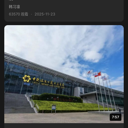
韩习凛
63570 观看
·
2025-11-23
7:57