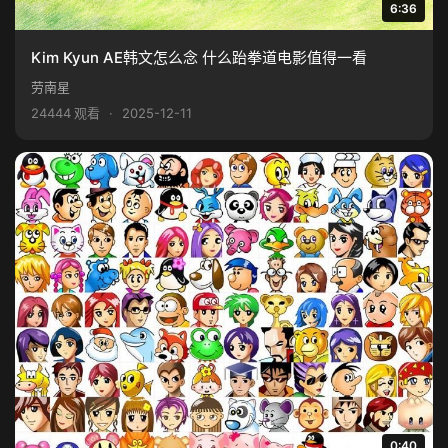
6:36
Kim Kyun AE韩文怎么念 什么跆拳道电影值得一看
劳南星
24444 观看
·
2025-12-11
0:40