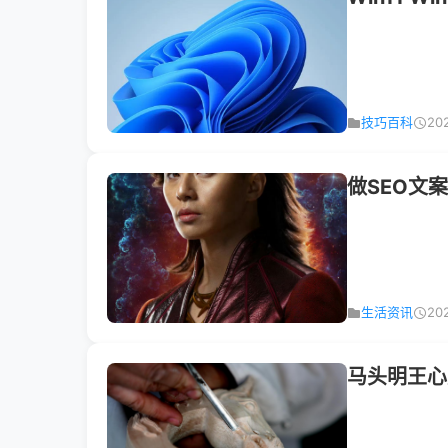
技巧百科
20
做SEO文
生活资讯
20
马头明王心