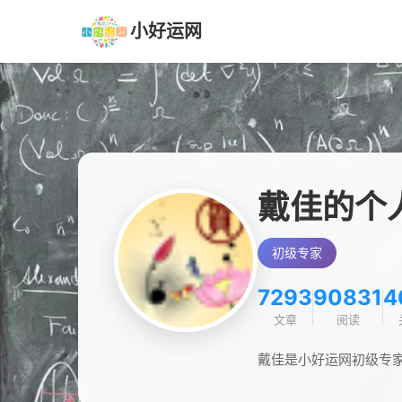
小好运网
戴佳的个
初级专家
7293
90831
4
文章
阅读
戴佳是小好运网初级专