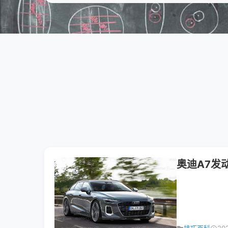
奥迪A7发