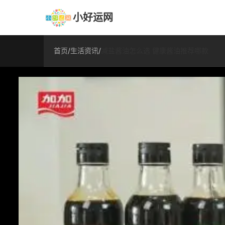
小好运网
首页
/
生活资讯
/
减盐酱油怎么选 健康酱油推荐哪款