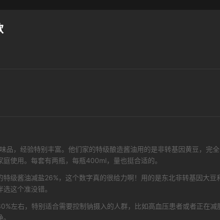
款
做调味品，经验特别丰富。他们家的特级酿造酱油用的是非转基因黄豆，完
庭使用。每套有两瓶，每瓶400ml，量也挺合适的。
的特级酱油减盐26%，这个数字真的很给力啊！用的是东北非转基因大豆
伴选这个准没错。
30%左右，特别适合需要控制钠摄入的人群，比如高血压患者或者正在减
净。