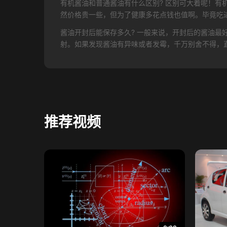
有机酱油和普通酱油有什么区别? 区别可大着呢！
然价格贵一些，但为了健康多花点钱也值啊。毕竟吃
酱油开封后能保存多久? 一般来说，开封后的酱油
射。如果发现酱油有异味或者发霉，千万别舍不得，
推荐视频