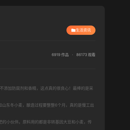
生活资讯
6919 作品
·
86173 观看
全不添加防腐剂和香精，这点真的很良心！最棒的是采
和山东冬小麦，酿造过程要整整6个月，真的是慢工出
肥的小伙伴。原料用的都是非转基因大豆和小麦，传