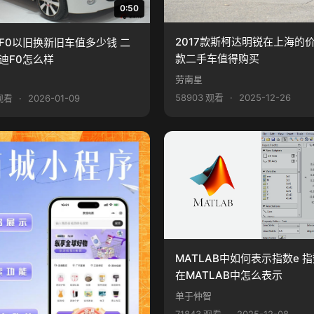
0:50
2017款斯柯达明锐在上海的
F0以旧换新旧车值多少钱 二
款二手车值得购买
迪F0怎么样
劳南星
58903 观看
·
2025-12-26
 观看
·
2026-01-09
MATLAB中如何表示指数e 
在MATLAB中怎么表示
单于仲智