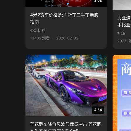
8:08
4米2货车价格多少 新车二手车选购
比亚迪
指南
手比亚
公冶恬栖
杜华
13489 观看
·
2026-02-02
20771
4:54
莲花跑车降价风波与裁员冲击 莲花跑