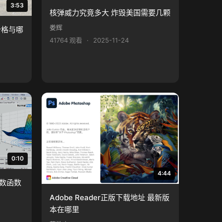
3:53
核弹威力究竟多大 炸毁美国需要几颗
娄辉
价格与哪
41764 观看
·
2025-11-24
0:10
4:44
指数函数
Adobe Reader正版下载地址 最新版
本在哪里