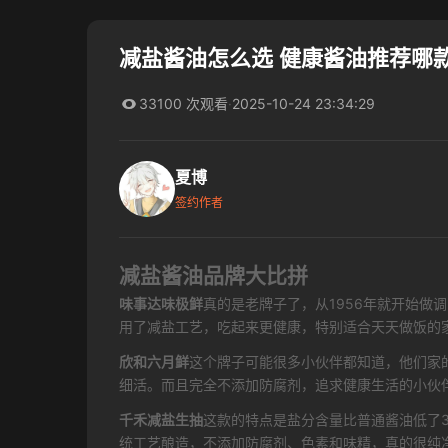
减盐酱油怎么选 健康酱油推荐哪
33100 次观看
·
2025-10-24 23:34:29
夏博
签约作者
减盐酱油品牌大比拼
味事达味极鲜
真的是老牌子了，从1956年就开始
用了减盐工艺，吃起来更健康，特别适合天天做饭的家
欣和六月鲜
这个牌子可能很多小伙伴都知道，他们家
细活。而且完全不添加防腐剂，追求健康生活的小伙
千禾减盐生抽
这款的特点是盐分含量比普通酱油低了
统工艺酿造，不添加防腐剂、色素和味精，真的很纯