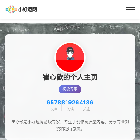
小好运网
首页
小好运
每日更新
经验指南
崔心歆的个人主页
初级专家
技巧百科
6578
81926
4186
生活资讯
文章
阅读
关注
崔心歆是小好运网初级专家，专注于创作高质量内容，分享专业知
识和独特见解。