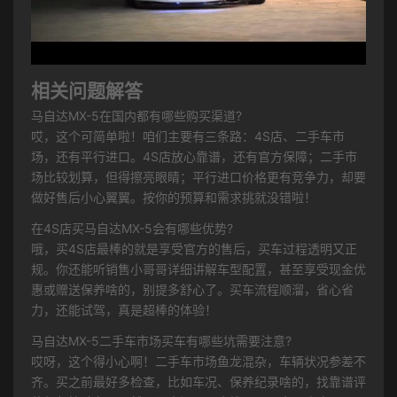
相关问题解答
马自达MX-5在国内都有哪些购买渠道?
哎，这个可简单啦！咱们主要有三条路：4S店、二手车市
场，还有平行进口。4S店放心靠谱，还有官方保障；二手市
场比较划算，但得擦亮眼睛；平行进口价格更有竞争力，却要
做好售后小心翼翼。按你的预算和需求挑就没错啦！
在4S店买马自达MX-5会有哪些优势?
哦，买4S店最棒的就是享受官方的售后，买车过程透明又正
规。你还能听销售小哥哥详细讲解车型配置，甚至享受现金优
惠或赠送保养啥的，别提多舒心了。买车流程顺溜，省心省
力，还能试驾，真是超棒的体验！
马自达MX-5二手车市场买车有哪些坑需要注意?
哎呀，这个得小心啊！二手车市场鱼龙混杂，车辆状况参差不
齐。买之前最好多检查，比如车况、保养纪录啥的，找靠谱评