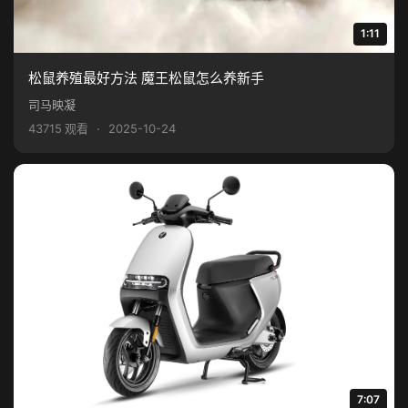
1:11
松鼠养殖最好方法 魔王松鼠怎么养新手
司马映凝
43715 观看
·
2025-10-24
7:07