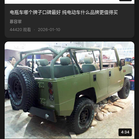
电瓶车哪个牌子口碑最好 纯电动车什么品牌更值得买
慕容翠
44420 观看
·
2026-01-10
4:34