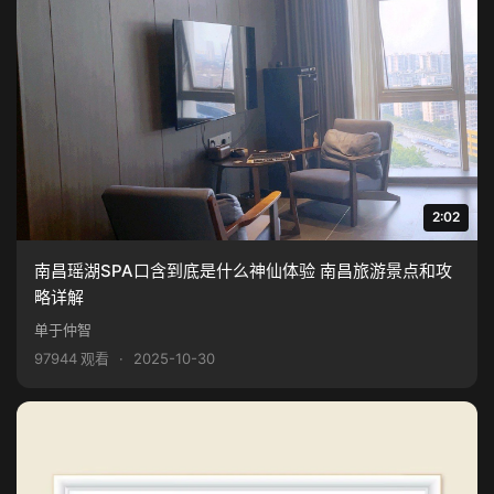
2:02
南昌瑶湖SPA口含到底是什么神仙体验 南昌旅游景点和攻
略详解
单于仲智
97944 观看
·
2025-10-30