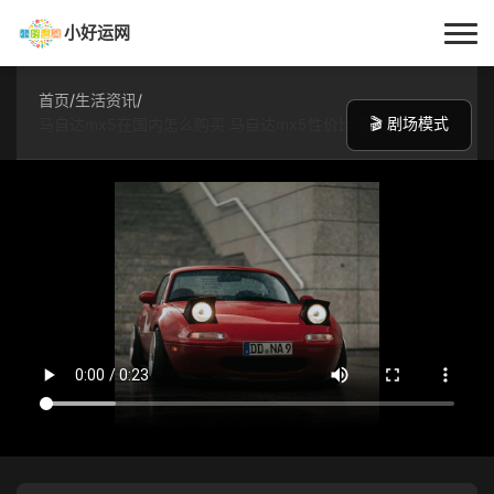
小好运网
首页
首页
/
生活资讯
/
🎬 剧场模式
马自达mx5在国内怎么购买 马自达mx5性价比怎么样
小好运
每日更新
经验指南
技巧百科
生活资讯