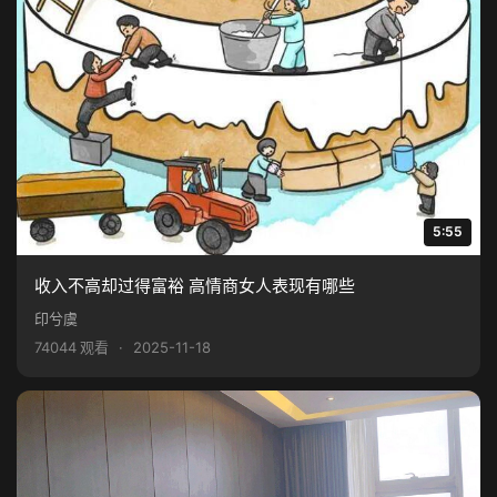
5:55
收入不高却过得富裕 高情商女人表现有哪些
印兮虞
74044 观看
·
2025-11-18