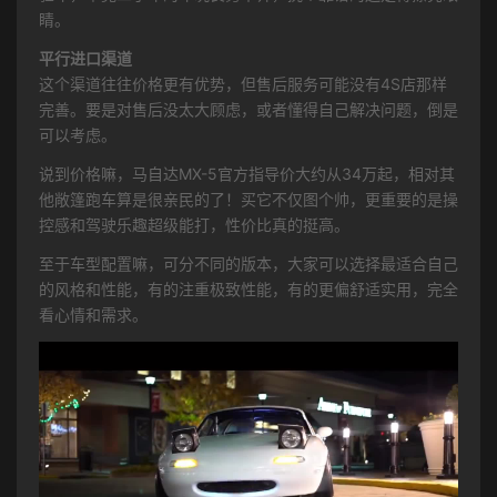
睛。
平行进口渠道
这个渠道往往价格更有优势，但售后服务可能没有4S店那样
完善。要是对售后没太大顾虑，或者懂得自己解决问题，倒是
可以考虑。
说到价格嘛，马自达MX-5官方指导价大约从34万起，相对其
他敞篷跑车算是很亲民的了！买它不仅图个帅，更重要的是操
控感和驾驶乐趣超级能打，性价比真的挺高。
至于车型配置嘛，可分不同的版本，大家可以选择最适合自己
的风格和性能，有的注重极致性能，有的更偏舒适实用，完全
看心情和需求。