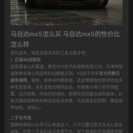
马自达mx5怎么买 马自达mx5的性价比
怎么样
想买这车，咱先说说买车的几条主路子吧：
1.
正规4S店购买
这是最省心的渠道，像苏州六和汽车销售有限公司、天津祥瑞
通销售有限公司这样的店都能买到。4S店不仅有
官方的售后
服务保障
，保修、保养啥的都靠谱，还会根据你的需求给出多
种车型选择。买车流程也明明白白，听销售小哥介绍不同配
置、动力性能、内饰材质啥的，能帮你选到最合适的版本。价
格方面经销商有时候还会给点优惠，比如现金折扣啊，赠送保
养啥的，挺贴心。
二手车市场
预算有限的小伙伴可以考虑这个。只不过要注意多花点心思去
验车，毕竟二手车的车况良莠不齐，挑个靠谱的还是得擦亮眼