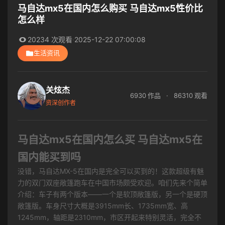
马自达mx5在国内怎么购买 马自达mx5性价比
怎么样
20234 次观看
·
2025-12-22 07:00:08
生活资讯
关炫杰
6930 作品
·
86310 观看
资深创作者
马自达mx5在国内怎么买 马自达mx5在
国内能买到吗
没错，马自达MX-5在国内是完全可以买到的！这款超级有魅
力的双门双座敞篷跑车在中国市场颇受欢迎。咱们先来个简单
介绍：车子有两个版本——一个是软顶敞篷版，另一个是硬顶
敞篷版。车身尺寸大概是3915mm长、1735mm宽、高
1245mm，轴距是2310mm，市区开起来特别灵活，完全不