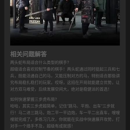
相关问题解答
两头蛇布局适合什么类型的棋手?
超级适合喜欢控制节奏的棋手！两头蛇通过同时挺起三兵和七
兵，既能活通自己的马，又能压制对方的马，特别适合那些讲
究布局稳扎稳打的玩家。哎呀，这招在开局就能建立优势，让
对方双马难受，后续发展空间大，绝对是稳健派的首选！
如何快速掌握三步虎布局?
哈哈，其实三步虎超简单，记住“跳马、平炮、出车”三步就
行！马二进三跳马，炮二平一平边炮，车一平二出直车，嗖嗖
嗖就完成了。多练习几次，你就能在实战中快速展开攻势，打
对手一个措手不及，超级有成就感！