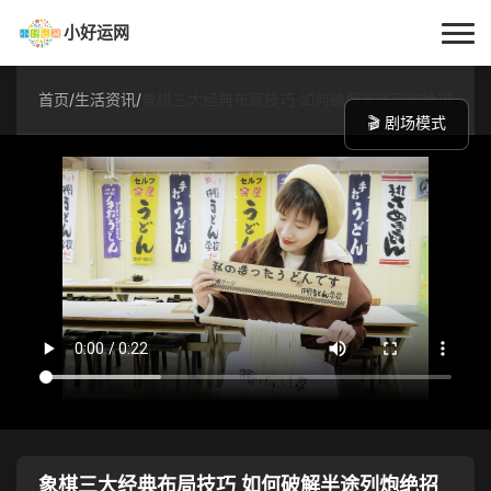
小好运网
首页
首页
/
生活资讯
/
象棋三大经典布局技巧 如何破解半途列炮绝招
🎬 剧场模式
小好运
每日更新
经验指南
技巧百科
生活资讯
象棋三大经典布局技巧 如何破解半途列炮绝招