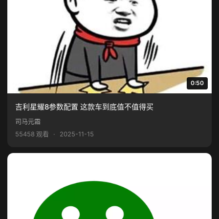
0:50
吉利星耀8参数配置 这款车到底值不值得买
司马元霜
55458 观看
·
2025-11-15