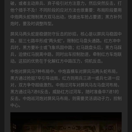
破，或者主动弃兵、弃子吸引对方注意力，然后突然反击，打
他个措手不及！不同阶段的应对方法也很重要：布局阶段要用
中炮两头蛇限制黑方双马出动，快速出车抢占要道；黑方补列
炮时，要及时调整阵型。
屏风马两头蛇是稳健防守反击的妙招，核心是以屏风马稳固中
路，挺三七路卒形成“两头蛇”，限制红马盘头通路。红方冲中
兵时，黑方要补士或飞象巩固中路；红马跳盘头后，黑方马踩
兵，迫使红马脱离中路，同时出车控制肋道，牵制红方车炮联
动。这招的优势在于化解红方中路压力，伺机反击。
中炮对屏风马7种布局中，中炮直横车对屏风马两头蛇布局，
黑方通过抢挺7卒引导战局，红方则用兵三进一或兵七进一应
对，双方争夺超级激烈。中炮过河车对屏风马左马盘河布局，
黑方通过马7进6反击，威胁红方过河车，随时准备卒7进1的
反击。中炮巡河炮对屏风马布局，则需要灵活调动子力，控制
中心。