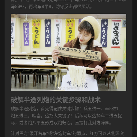
马8进7，再出车9平8，防守反击都很灵活。
破解半途列炮的关键步骤和战术
破解半途列炮，首先得记住关键步骤：兵五进一、卒5进1、
炮五进三，哇塞，这招太关键了！后续可以选择车二进五捉
马，或者炮八平五形成双炮归心，直接打乱对方阵脚。
针对黑方“缓开右车”或“左炮封车”的弱点，红方可以从侧翼突