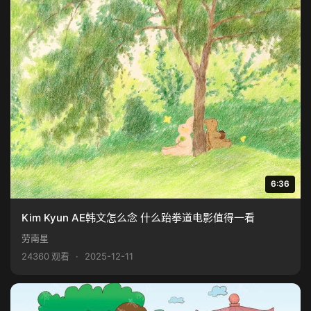
6:36
Kim Kyun AE韩文怎么念 什么跆拳道电影值得一看
劳南星
24360 观看
·
2025-12-11