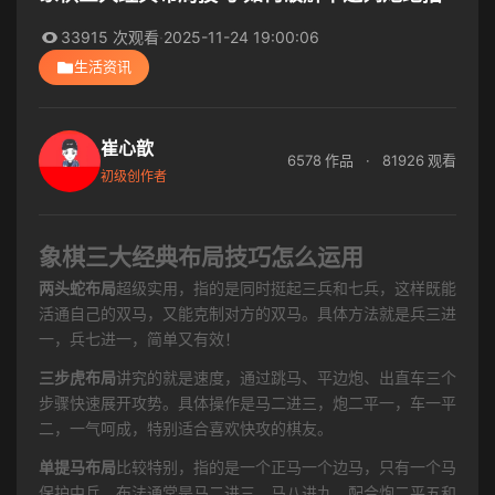
33915 次观看
·
2025-11-24 19:00:06
生活资讯
崔心歆
6578 作品
·
81926 观看
初级创作者
象棋三大经典布局技巧怎么运用
两头蛇布局
超级实用，指的是同时挺起三兵和七兵，这样既能
活通自己的双马，又能克制对方的双马。具体方法就是兵三进
一，兵七进一，简单又有效！
三步虎布局
讲究的就是速度，通过跳马、平边炮、出直车三个
步骤快速展开攻势。具体操作是马二进三，炮二平一，车一平
二，一气呵成，特别适合喜欢快攻的棋友。
单提马布局
比较特别，指的是一个正马一个边马，只有一个马
保护中兵。布法通常是马二进三，马八进九，配合炮二平五和