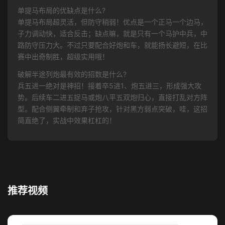
单提马布局的优缺点是什么?
单提马布局超灵活，但防守稍弱！优点是一个正马一个边马，
子力调动快，适合反击；缺点嘛，就是只有一个马护中兵，中
路防守压力大。不过只要配合好炮和车，就能扬长避短，在比
赛中出奇制胜，超级实用哦！
破解半途列炮最有效的招数是什么?
兵五进一绝对是神招！接着卒5进1、炮五进三，形成强大攻
势。后续车二进五捉马或炮八平五双炮归心，直接打乱对方阵
型。配合侧翼牵制和弃子抢攻，针对黑方弱点突破，哇，这招
简直绝了，实战中效果杠杠的！
推荐视频