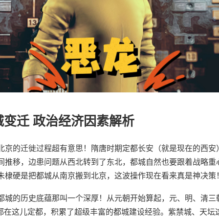
城变迁 政治经济因素解析
北京的迁徙过程超有意思！隋唐时期定都长安（就是现在的西安
间推移，边患问题从西北转到了东北，都城自然也要跟着战略重
朱棣硬是把都城从南京搬到北京，这波操作现在看来真是神决策
都城的历史底蕴那叫一个深厚！从元朝开始算起，元、明、清三
年都在这儿定都，积累了超级丰富的都城建设经验。紫禁城、天坛