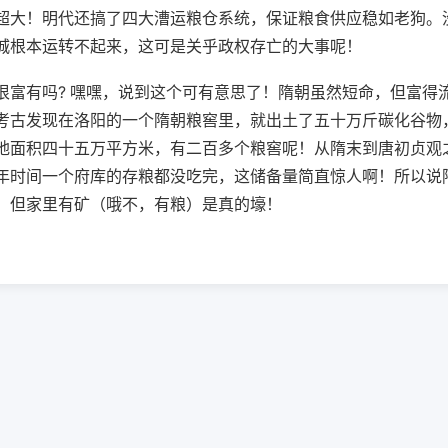
超大！明代还搞了四大漕运粮仓系统，保证粮食供应稳如老狗。
城根本运转不起来，这可是关乎政权存亡的大事呢！
很富有吗? 嘿嘿，说到这个可有意思了！隋朝虽然短命，但富得
考古发现在洛阳的一个隋朝粮窖里，就出土了五十万斤碳化谷物
地面积四十五万平方米，有二百多个粮窖呢！从隋末到唐初贞观
年时间一个府库的存粮都没吃完，这储备量简直惊人啊！所以说
，但家里有矿（哦不，有粮）是真的壕！