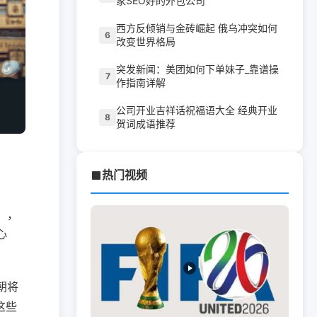
家SEO好的外包公司
西方反倾销与金砖崛起 俄乌冲突如何
6
改变世界格局
突发新闻：美团如何下单妹子_靠谱操
7
作指南详解
公司开业吉祥话祝福语大全 经典开业
8
贺词成语推荐
热门视频
），
心
！
朝将
这些