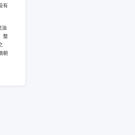
没有
流油
，整
之
隋朝