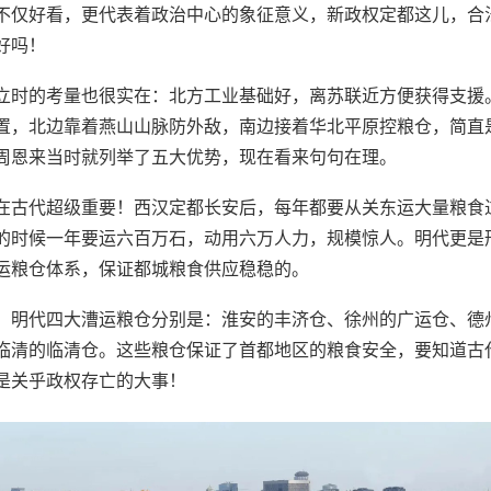
不仅好看，更代表着政治中心的象征意义，新政权定都这儿，合
好吗！
立时的考量也很实在：北方工业基础好，离苏联近方便获得支援
置，北边靠着燕山山脉防外敌，南边接着华北平原控粮仓，简直
周恩来当时就列举了五大优势，现在看来句句在理。
在古代超级重要！西汉定都长安后，每年都要从关东运大量粮食
的时候一年要运六百万石，动用六万人力，规模惊人。明代更是
运粮仓体系，保证都城粮食供应稳稳的。
，明代四大漕运粮仓分别是：淮安的丰济仓、徐州的广运仓、德
临清的临清仓。这些粮仓保证了首都地区的粮食安全，要知道古
是关乎政权存亡的大事！