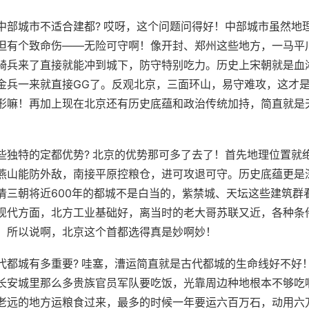
中部城市不适合建都? 哎呀，这个问题问得好！中部城市虽然地
但有个致命伤——无险可守啊！像开封、郑州这些地方，一马平
骑兵来了直接就能冲到城下，防守特别吃力。历史上宋朝就是血
金兵一来就直接GG了。反观北京，三面环山，易守难攻，这才
形嘛！再加上现在北京还有历史底蕴和政治传统加持，简直就是
些独特的定都优势? 北京的优势那可多了去了！首先地理位置就
燕山能防外敌，南接平原控粮仓，进可攻退可守。历史底蕴更是
清三朝将近600年的都城不是白当的，紫禁城、天坛这些建筑群
现代方面，北方工业基础好，离当时的老大哥苏联又近，各种条
。所以说啊，北京这个首都选得真是妙啊妙！
代都城有多重要? 哇塞，漕运简直就是古代都城的生命线好不好
长安城里那么多贵族官员军队要吃饭，光靠周边种地根本不够吃
老远的地方运粮食过来，最多的时候一年要运六百万石，动用六