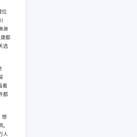
理位
川
淋淋
是建都
天选
绝
深
看着
件都
！想
啊。
万人