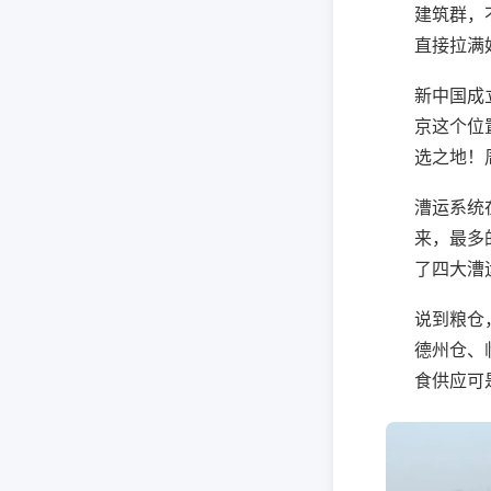
建筑群，
直接拉满
新中国成
京这个位
选之地！
漕运系统
来，最多
了四大漕
说到粮仓
德州仓、
食供应可