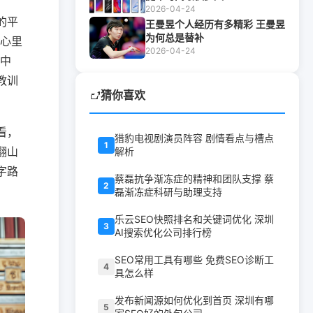
2026-04-24
的平
王曼昱个人经历有多精彩 王曼昱
为何总是替补
，心里
2026-04-24
处中
教训
猜你喜欢
看，
猎豹电视剧演员阵容 剧情看点与槽点
1
翻山
解析
字路
蔡磊抗争渐冻症的精神和团队支撑 蔡
2
磊渐冻症科研与助理支持
乐云SEO快照排名和关键词优化 深圳
3
AI搜索优化公司排行榜
SEO常用工具有哪些 免费SEO诊断工
4
具怎么样
发布新闻源如何优化到首页 深圳有哪
5