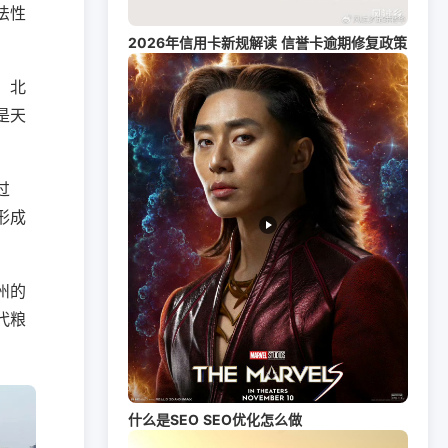
法性
2026年信用卡新规解读 信誉卡逾期修复政策
。北
是天
过
形成
州的
代粮
什么是SEO SEO优化怎么做