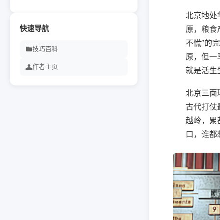
北京地处
快速导航
原，粮食
不慌”的
技巧百科
原，但一
作者主页
就是活生
北京三面
古代打仗
越岭，累
口，谁都