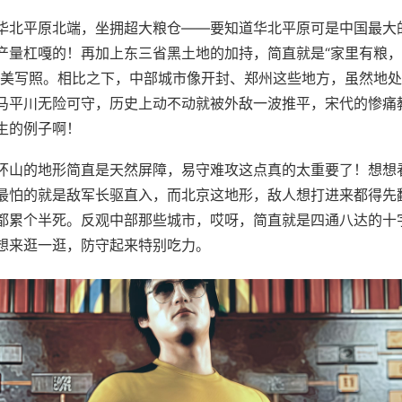
华北平原北端，坐拥超大粮仓——要知道华北平原可是中国最大
产量杠嘎的！再加上东三省黑土地的加持，简直就是“家里有粮
完美写照。相比之下，中部城市像开封、郑州这些地方，虽然地
马平川无险可守，历史上动不动就被外敌一波推平，宋代的惨痛
生的例子啊！
环山的地形简直是天然屏障，易守难攻这点真的太重要了！想想
最怕的就是敌军长驱直入，而北京这地形，敌人想打进来都得先
都累个半死。反观中部那些城市，哎呀，简直就是四通八达的十
想来逛一逛，防守起来特别吃力。