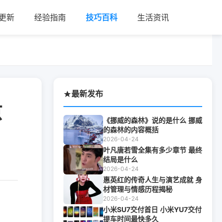
更新
经验指南
技巧百科
生活资讯
最新发布
京
《挪威的森林》说的是什么 挪威
的森林的内容概括
2026-04-24
叶凡唐若雪全集有多少章节 最终
结局是什么
2026-04-24
惠英红的传奇人生与演艺成就 身
材管理与情感历程揭秘
2026-04-24
小米SU7交付首日 小米YU7交付
提车时间最快多久