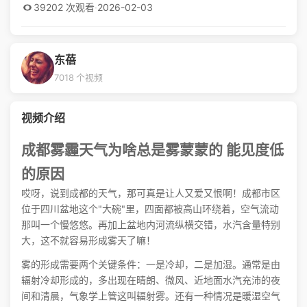
39202 次观看
·
2026-02-03
东蓓
7018 个视频
视频介绍
成都雾霾天气为啥总是雾蒙蒙的 能见度低
的原因
哎呀，说到成都的天气，那可真是让人又爱又恨啊！成都市区
位于四川盆地这个"大碗"里，四面都被高山环绕着，空气流动
那叫一个慢悠悠。再加上盆地内河流纵横交错，水汽含量特别
大，这不就容易形成雾天了嘛！
雾的形成需要两个关键条件：一是冷却，二是加湿。通常是由
辐射冷却形成的，多出现在晴朗、微风、近地面水汽充沛的夜
间和清晨，气象学上管这叫辐射雾。还有一种情况是暖湿空气