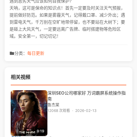
遇到恶劣天气应该如何自我保护?
天呐，这可是保命的知识点！首先一定要及时关注天气预报，
提前做好防范。如果是雾霾天气，记得戴口罩、减少外出；遇
到雷电天气，千万别在空旷地带停留，也不要站在大树下；要
是碰上大风天气，一定要远离广告牌、临时搭建物等危险区
域。安全第一，切记切记！
分类：
每日更新
相关视频
深圳SEO公司哪家好 万词霸屏系统操作指
南
鲁杰棠
12068 次观看
·
2026-02-13
9:19