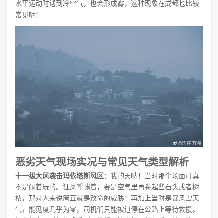
水平运动时遇到冷空气，也会形成雾，这种现象在成都也比较
常见呢！
恶劣天气现场实况与常见天气类型解析
十一级大风袭击玛依塔斯风区
：我的天呐！当时那个场面可真
不是闹着玩的。狂风呼啸着，要是空气里再卷起些石头或者树
枝，那对人来说简直就是致命的威胁！再加上当时是暴风雪天
气，能见度几乎为零，司机们只能被迫停在公路上等待救援。