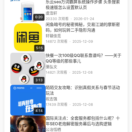
乐云seo万词霸屏系统操作步骤 头条搜索
极速版怎么设置默认页
虞浩轩
0:20
20330 次观看
·
2026-01-24
闲鱼暗号的秘密揭秘，交易江湖的摩斯密
码，如何玩转二手隐形沟通
轩辕佳觅
14872 次观看
·
2025-12-09
5:15
快餐一次100级QQ联系靠谱吗？——关于
QQ等级的那些事儿
骆弘文
14821 次观看
·
2025-12-08
3:13
陌陌交友攻略：识别真假关系与春节活动
玩法
祝志强
17439 次观看
·
2025-12-08
4:14
国际关注点：全套服务都包括什么呢？十
年SEO老炮解密服务幕后与选购逻辑
公冶恬栖