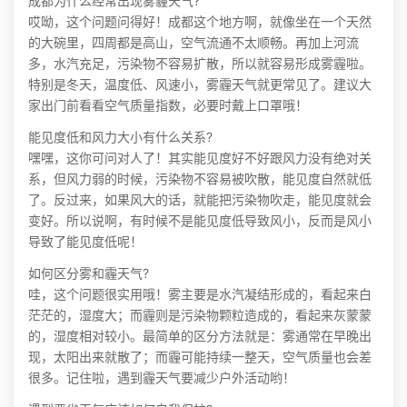
成都为什么经常出现雾霾天气?
哎呦，这个问题问得好！成都这个地方啊，就像坐在一个天然
的大碗里，四周都是高山，空气流通不太顺畅。再加上河流
多，水汽充足，污染物不容易扩散，所以就容易形成雾霾啦。
特别是冬天，温度低、风速小，雾霾天气就更常见了。建议大
家出门前看看空气质量指数，必要时戴上口罩哦！
能见度低和风力大小有什么关系?
嘿嘿，这你可问对人了！其实能见度好不好跟风力没有绝对关
系，但风力弱的时候，污染物不容易被吹散，能见度自然就低
了。反过来，如果风大的话，就能把污染物吹走，能见度就会
变好。所以说啊，有时候不是能见度低导致风小，反而是风小
导致了能见度低呢！
如何区分雾和霾天气?
哇，这个问题很实用哦！雾主要是水汽凝结形成的，看起来白
茫茫的，湿度大；而霾则是污染物颗粒造成的，看起来灰蒙蒙
的，湿度相对较小。最简单的区分方法就是：雾通常在早晚出
现，太阳出来就散了；而霾可能持续一整天，空气质量也会差
很多。记住啦，遇到霾天气要减少户外活动哟！