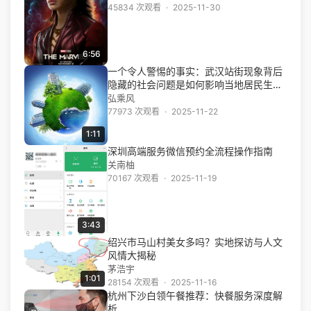
45834 次观看
·
2025-11-30
6:56
一个令人警惕的事实：武汉站街现象背后
隐藏的社会问题是如何影响当地居民生活
的
弘乘风
77973 次观看
·
2025-11-22
1:11
深圳高端服务微信预约全流程操作指南
关南柚
70167 次观看
·
2025-11-19
3:43
绍兴市马山村美女多吗？实地探访与人文
风情大揭秘
茅浩宇
1:01
28154 次观看
·
2025-11-16
杭州下沙白领午餐推荐：快餐服务深度解
析