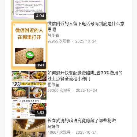
4:04
微信附近的人留下电话号码到底是什么意
思呢
吕圣霖
92955 次观看
·
2025-10-24
1:41
如何避开快餐配送费陷阱_省30%费用的
线上点餐全流程小窍门
霍依莹
56060 次观看
·
2025-10-24
3:53
长春武洗的暗语究竟隐藏了哪些秘密
马妍依
48667 次观看
·
2025-10-24