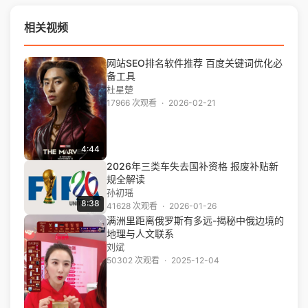
相关视频
网站SEO排名软件推荐 百度关键词优化必
备工具
杜星楚
17966 次观看
·
2026-02-21
4:44
2026年三类车失去国补资格 报废补贴新
规全解读
孙初瑶
8:38
41628 次观看
·
2026-01-26
满洲里距离俄罗斯有多远-揭秘中俄边境的
地理与人文联系
刘斌
50302 次观看
·
2025-12-04