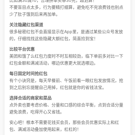
比如满30减10，合理拼单买够30元，超划算！
不要盲目点太多，行为要精打细算，避免吃不完浪费钱也别点
少了肚子饿到后来再加单。
关注隐藏红包渠道
很多秘密红包不会直接显示在App里，是通过某些公众号发放
的，仔细找找这些隐藏大额红包，简直捡到宝！
比较平台优惠
美团和饿了么红包力度时不时互相较劲，临下单前多对比一下
红包金额和满减活动，哪边优惠更大就选哪边。
每日固定时间抢红包
有个小诀窍是，每天早餐前、午饭前看一眼红包发放情况，抢
到之后别忘提醒自己用掉，红包就是你的省钱法宝。
选择合适的商家和菜品
点外卖也要考虑价格、分量和口感的综合平衡，点到合适分量
避免浪费，吃得开心又省钱。
安心吧！根本不需要花钱买会员，那些会员优惠实际上和红
包、满减活动叠加使用起来，杠杠的！