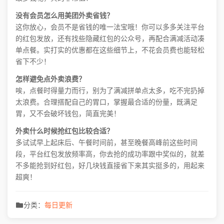
没有会员怎么用美团外卖省钱？
这你放心，会员不是省钱的唯一法宝哦！你可以多多关注平台
的红包发放，还有找些隐藏红包的公众号，再配合满减活动凑
单点餐。实打实的优惠都在这些细节上，不花会员费也能轻松
省下不少！
怎样避免点外卖浪费？
唉，点餐时得量力而行，别为了满减拼单点太多，吃不完扔掉
太浪费。合理搭配自己的胃口，掌握最合适的份量，既满足
胃，又不会破坏钱包，简直完美！
外卖什么时候抢红包比较合适？
多试试早上起床后、午餐时间前，甚至晚餐高峰前这些时间
段，平台红包发放频率高，你去抢的成功率跟中奖似的，就差
不多能抢到好红包，好几块钱直接省下来其实挺多的，用起来
超爽！
分类：
每日更新