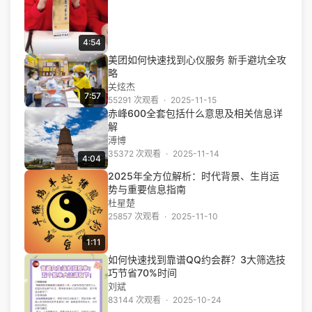
4:54
美团如何快速找到心仪服务 新手避坑全攻
略
关炫杰
7:57
55291 次观看
·
2025-11-15
赤峰600全套包括什么意思及相关信息详
解
溥博
35372 次观看
·
2025-11-14
4:04
2025年全方位解析：时代背景、生肖运
势与重要信息指南
杜星楚
25857 次观看
·
2025-11-10
1:11
如何快速找到靠谱QQ约会群？3大筛选技
巧节省70%时间
刘斌
83144 次观看
·
2025-10-24