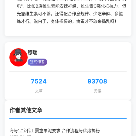
电"。比如B族维生素能安抚神经，维生素C强化抵抗力。但
光靠维生素可不够，还得配合作息规律、少吃辛辣、多锻
炼才行。说白了，身体棒棒的，病毒才不敢来捣乱呀！
穆瑞
签约作者
7524
93708
文章
阅读
作者其他文章
海与宝宝代工婴童果泥要求 合作流程与优势揭秘