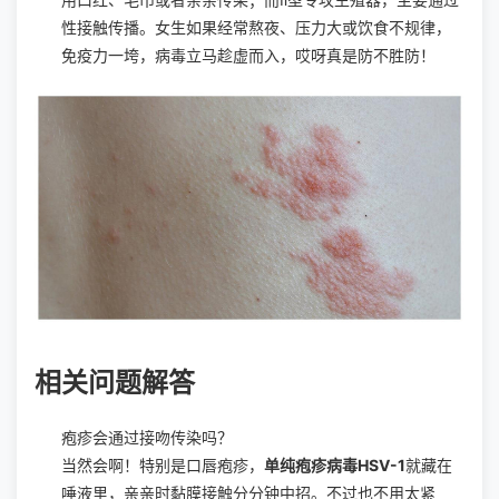
性接触传播。女生如果经常熬夜、压力大或饮食不规律，
免疫力一垮，病毒立马趁虚而入，哎呀真是防不胜防！
相关问题解答
疱疹会通过接吻传染吗？
当然会啊！特别是口唇疱疹，
单纯疱疹病毒HSV-1
就藏在
唾液里，亲亲时黏膜接触分分钟中招。不过也不用太紧