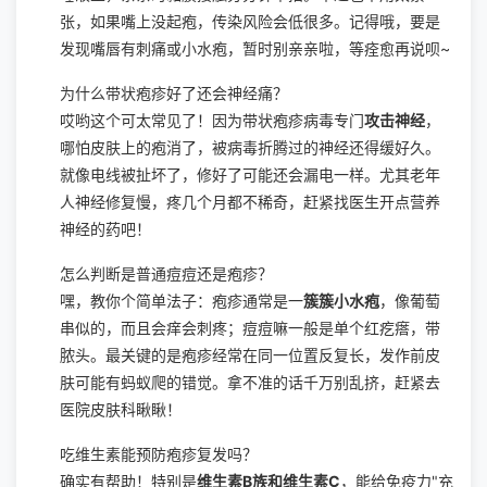
张，如果嘴上没起疱，传染风险会低很多。记得哦，要是
发现嘴唇有刺痛或小水疱，暂时别亲亲啦，等痊愈再说呗~
为什么带状疱疹好了还会神经痛？
哎哟这个可太常见了！因为带状疱疹病毒专门
攻击神经
，
哪怕皮肤上的疱消了，被病毒折腾过的神经还得缓好久。
就像电线被扯坏了，修好了可能还会漏电一样。尤其老年
人神经修复慢，疼几个月都不稀奇，赶紧找医生开点营养
神经的药吧！
怎么判断是普通痘痘还是疱疹？
嘿，教你个简单法子：疱疹通常是一
簇簇小水疱
，像葡萄
串似的，而且会痒会刺疼；痘痘嘛一般是单个红疙瘩，带
脓头。最关键的是疱疹经常在同一位置反复长，发作前皮
肤可能有蚂蚁爬的错觉。拿不准的话千万别乱挤，赶紧去
医院皮肤科瞅瞅！
吃维生素能预防疱疹复发吗？
确实有帮助！特别是
维生素B族和维生素C
，能给免疫力"充