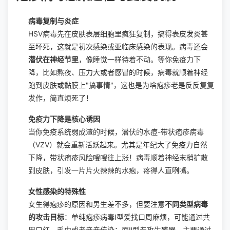
病毒复制与炎症
HSV病毒先在皮肤表层细胞里疯狂复制，搞得表皮发炎甚
至坏死，这就是初次感染或亚临床感染的表现。病毒还会
潜伏在神经节里
，像睡觉一样待着不动。等你免疫力下
降，比如熬夜、压力大或者感冒的时候，病毒就顺着神经
跑到皮肤或黏膜上"搞事情"，这也是为啥疱疹老是反反复复
发作，简直烦死了！
免疫力下降是核心诱因
当你免疫系统弱成渣的时候，潜伏的水痘-带状疱疹病毒
（VZV）就会重新活跃起来。尤其是年纪大了免疫力自然
下降，带状疱疹风险嗖嗖往上涨！病毒顺着神经末梢扩散
到皮肤，引发一片片火辣辣的水疱，疼得人直咧嘴。
女性感染的特殊性
女生得疱疹的原因和男生差不多，但要注意
不同类型病毒
的攻击目标
：单纯疱疹病毒Ⅰ型爱找口周麻烦，可能通过共
用口红、毛巾或者亲亲传染；而Ⅱ型专攻生殖器，主要通过