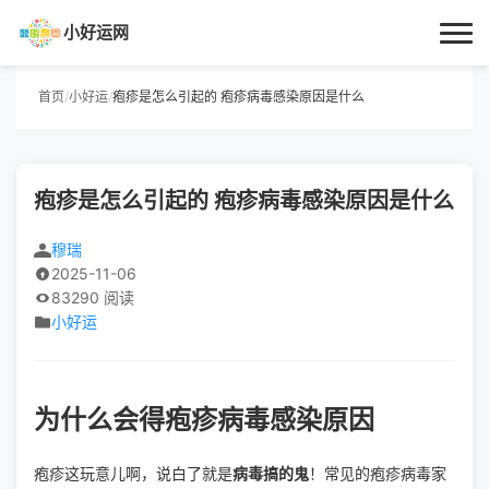
小好运网
首页
首页
/
小好运
/
疱疹是怎么引起的 疱疹病毒感染原因是什么
小好运
疱疹是怎么引起的 疱疹病毒感染原因是什么
每日更新
穆瑞
经验指南
2025-11-06
83290 阅读
技巧百科
小好运
生活资讯
为什么会得疱疹病毒感染原因
疱疹这玩意儿啊，说白了就是
病毒搞的鬼
！常见的疱疹病毒家