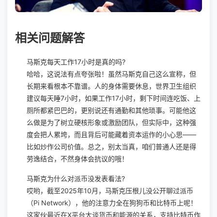
相关问题解答
马斯克每天工作17小时是真的吗?
哈哈，这说法有点夸张啦！虽然马斯克自己这么宣称，但
长期来看根本不靠谱。人的身体需要休息，世界卫生组织
建议每天睡7小时，如果工作17小时，剩下时间连吃饭、上
厕所都紧巴巴的，更别说还有通勤和其他琐事。可能他这
么做是为了树立硬核形象或激励团队，但实际中，这种强
度会把人累垮，而且背后可能藏着资本运作的小心思——
比如炒作公司价值。总之，别太当真，咱们普通人还是得
劳逸结合，不然身体会抗议的哦！
马斯克为什么对派币没发表看法?
哎哟，截至2025年10月，马斯克压根儿没公开聊过派币
（Pi Network），他的注意力全在狗狗币和比特币上呢！
这家伙最近在X平台大谈货币和能源的关系，支持比特币作