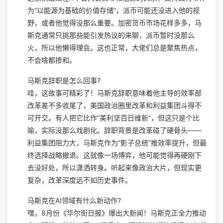
为“以能源为基础的价值存储”，派币可能还没进入他的视
野，或者他觉得没那么重要。加密货币市场花样多多，马
斯克通常只挑那些能引发热议的来聊，派币暂时没那么
火，所以他懒得理会。这也正常，大佬们总是聚焦热点，
不会啥都掺和。
马斯克辞职是怎么回事?
哇，这故事可精彩了！马斯克辞职意味着他主导的效率部
改革差不多收尾了，美国政治圈里改革和利益集团斗得不
可开交。有人把它比作“美利坚百日维新”，但这只是个比
喻，实际没那么戏剧化。辞职背景是改革碰了硬骨头——
利益集团阻力大，马斯克作为“影子总统”推效率提升，但最
终选择战略撤退。这就像一场博弈，他可能觉得再硬刚下
去没好处，所以潇洒转身。听起来像政治大片，但现实更
复杂，改革深度远不如历史事件。
马斯克在AI领域有什么新动作?
嘿，8月份《华尔街日报》爆出大新闻！马斯克正全力推动