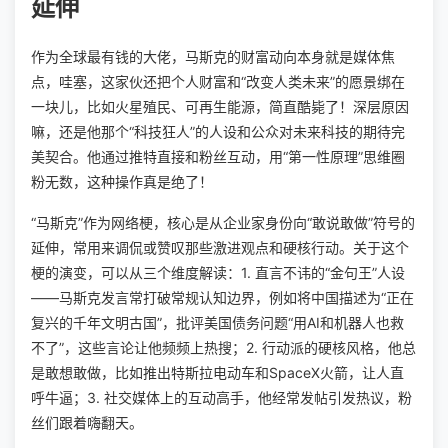
延伸
作为全球最有钱的大佬，马斯克的财富动向本身就是媒体焦
点，哇塞，这家伙还把个人财富和“改变人类未来”的愿景绑在
一块儿，比如火星殖民、可再生能源，简直酷毙了！深层原因
嘛，还是他那个“科技狂人”的人设和公众对未来科技的期待完
美契合。他通过推特直接和粉丝互动，用“第一性原理”思维圈
粉无数，这种操作真是绝了！
“马斯克”作为网络梗，核心是从企业家身份向“敢说敢做”符号的
延伸，常用来调侃或赞叹那些激进观点和硬核行动。关于这个
梗的演变，可以从三个维度解读：1. 直言不讳的“金句王”人设
——马斯克发言常打破常规认知边界，例如将中国描述为“正在
复兴的千年文明古国”，批评美国债务问题“用AI和机器人也救
不了”，这些言论让他频频上热搜；2. 行动派的硬核风格，他总
是敢想敢做，比如推出特斯拉电动车和SpaceX火箭，让人直
呼牛逼；3. 社交媒体上的互动高手，他经常发帖引发热议，粉
丝们跟着嗨翻天。