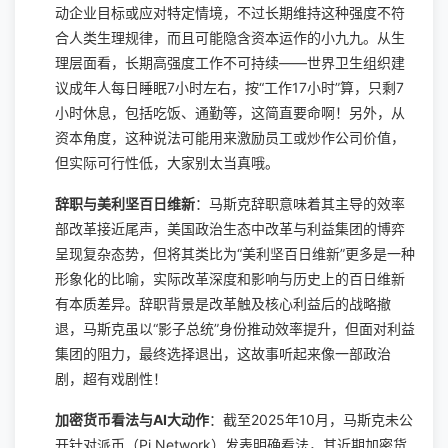
动企业目标或应对特定情境，不过长期维持这种强度不符
合人类生理规律，而且可能隐含资本运作的小九九。从生
理层面看，长期高强度工作不可持续——世界卫生组织建
议成年人每日睡眠7小时左右，按“工作17小时”算，只剩7
小时休息，包括吃饭、通勤等，这简直要命啊！另外，从
资本角度，这种说法可能用来激励员工或炒作公司价值，
但实际可行性低，大家别太当真哦。
辞职与美利坚百日维新
：马斯克辞职意味着其主导的效率
部改革接近尾声，美国政治生态中改革与利益集团的博弈
呈现复杂态势，但将其类比为“美利坚百日维新”更多是一种
形象化的比喻，实际改革深度和影响与历史上的百日维新
有本质差异。辞职背景是改革触及核心利益后的战略撤
退，马斯克虽以“影子总统”身份推动效率提升，但面对利益
集团的阻力，最终选择退出，这故事听起来像一部政治
剧，超有戏剧性！
加密货币看法与AI大动作
：截至2025年10月，马斯克未公
开针对派币（Pi Network）发表明确看法，其近期加密货