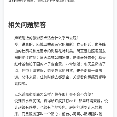
安排得明明白白，轻松自在享受旅行乐趣。
相关问题解答
麻城附近的旅游景点适合什么季节去玩?
哎，说真的，麻城四季都有它的精彩！春天的话，像龟峰
山的杜鹃花和定惠寺的海棠花特别美，简直是拍照发朋友
圈的绝佳时刻；夏天森林公园凉快，是避暑好去处；秋天
红叶谷和柏子园的叶子变金黄，非常浪漫；冬天虽然淡了
点，但带上厚衣服，感受静谧的自然，也是别有一番味
道。总体来说，任何时候去都是宝，关键看你想感受哪种
氛围啦。
云水谣民宿到底怎么样？住在那儿会不会不方便？
说到云水谣民宿，真得给它疯狂打call！那里环境安静，设
计超级有感觉，也很有当地特色。房间舒适到让人想赖
床，而且服务那叫一个贴心，前台小哥哥小姐姐随叫随