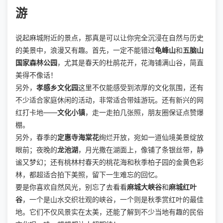
游
说起麻城附近的景点，那真是可以让你完全沉浸在自然与历史
的美景中，浪漫又有趣。首先，一定不能错过
龟峰山
和
五脑山
国家森林公园
，尤其是春天的杜鹃花开，花海铺满山谷，简直
美得不像话！
另外，
孝感乡文化园
这里不仅能感受到浓厚的文化氛围，还有
不少适合家庭休闲的活动，非常适合带娃游玩。还有新兴的网
红打卡地——
文化小镇
，走一走拍几张照，朋友圈保证点赞爆
棚。
另外，春季的
定惠寺海棠花
绚烂开放，宛如一道仙境美景绽放
眼前；夜晚的
龙池湖
，月光撒在湖面上，像铺了条银丝带，静
谧又梦幻；还有桃林村春天的桃花海和秋季柏子园的金黄色彩
林，都超适合拍下美照，留下一生难忘的回忆。
要是你喜欢自然风光，别忘了去看看
麻城大峡谷
和
麻城红叶
谷
，一个是山水交织壮观的峡谷，一个则是秋季赏红叶的最佳
地。它们不仅风景实在太美，还能了解到不少当地有趣的民俗