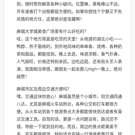
到，随时帮你解答各种小疑问。位置嘛，离龟峰山不远，
开车或者打个出租都挺方便的。如果你想找个宁静又不失
风情的地方住，这里绝对是宝藏啊！
麻城大学城美食广场里有什么好吃的？
哇，这个地方简直是吃货的天堂！从地道的湖北小吃——
鸭脖、热干面啥的，到外地风味的串串香、烧烤、各种奶
茶和甜品，都能找到。晚上去逛，味道浓郁，香气扑鼻，
人气超旺，价格还特别亲民。边吃边逛，还有街头艺人表
演，氛围相当带感，跟朋友一起去那儿high一晚上，绝对
超赞！
麻城市区及周边交通方便吗？
嘿，交通这块你放心！麻城虽然是个小城市，但交通四通
八达，尤其是麻城火车站附近，各种公交和打车都很方
便。从火车站到各个旅游景点大多都能很快到达或者有直
达交通工具。自驾的话，更是一点问题没有，路况还不
错，导航一下就到目的地。而且，周边的景点距离差不
多，开车都很顺溜，特别适合安排一日游或者两日游，轻