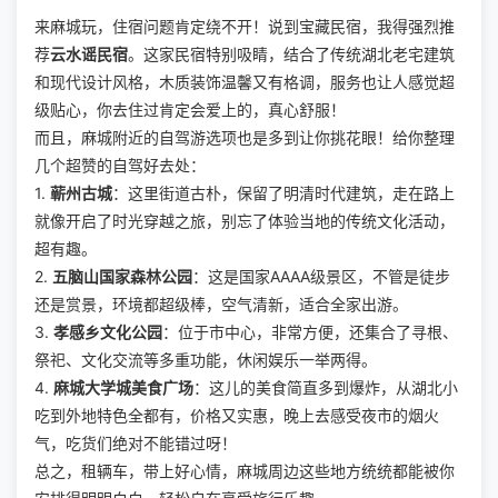
来麻城玩，住宿问题肯定绕不开！说到宝藏民宿，我得强烈推
荐
云水谣民宿
。这家民宿特别吸睛，结合了传统湖北老宅建筑
和现代设计风格，木质装饰温馨又有格调，服务也让人感觉超
级贴心，你去住过肯定会爱上的，真心舒服！
而且，麻城附近的自驾游选项也是多到让你挑花眼！给你整理
几个超赞的自驾好去处：
1.
蕲州古城
：这里街道古朴，保留了明清时代建筑，走在路上
就像开启了时光穿越之旅，别忘了体验当地的传统文化活动，
超有趣。
2.
五脑山国家森林公园
：这是国家AAAA级景区，不管是徒步
还是赏景，环境都超级棒，空气清新，适合全家出游。
3.
孝感乡文化公园
：位于市中心，非常方便，还集合了寻根、
祭祀、文化交流等多重功能，休闲娱乐一举两得。
4.
麻城大学城美食广场
：这儿的美食简直多到爆炸，从湖北小
吃到外地特色全都有，价格又实惠，晚上去感受夜市的烟火
气，吃货们绝对不能错过呀！
总之，租辆车，带上好心情，麻城周边这些地方统统都能被你