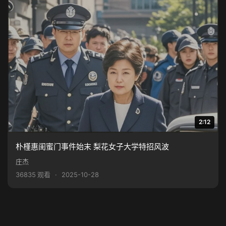
2:12
朴槿惠闺蜜门事件始末 梨花女子大学特招风波
庄杰
36835 观看
·
2025-10-28