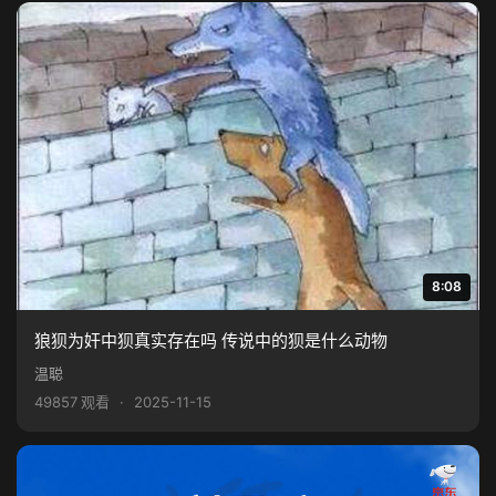
8:08
狼狈为奸中狈真实存在吗 传说中的狈是什么动物
温聪
49857 观看
·
2025-11-15