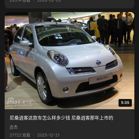
29574 观看
·
2026-02-03
5:35
尼桑逍客这款车怎么样多少钱 尼桑逍客那年上市的
庄杰
27722 观看
·
2025-12-21