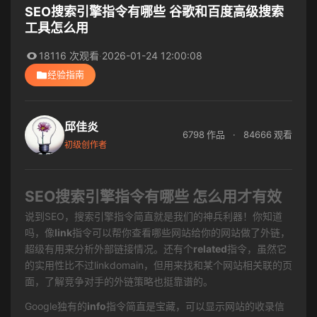
SEO搜索引擎指令有哪些 谷歌和百度高级搜索
工具怎么用
18116 次观看
·
2026-01-24 12:00:08
经验指南
邱佳炎
6798 作品
·
84666 观看
初级创作者
SEO搜索引擎指令有哪些 怎么用才有效
说到SEO，搜索引擎指令简直就是我们的神兵利器！你知道
吗，像
link
指令可以帮你查看哪些网站给你的网站做了外链，
超级有用来分析外部链接情况。还有个
related
指令，虽然它
的实用性比不过linkdomain，但用来找和某个网站相关联的页
面，了解竞争对手的外链策略也挺靠谱的。
Google独有的
info
指令简直是宝藏，可以显示网站的收录信