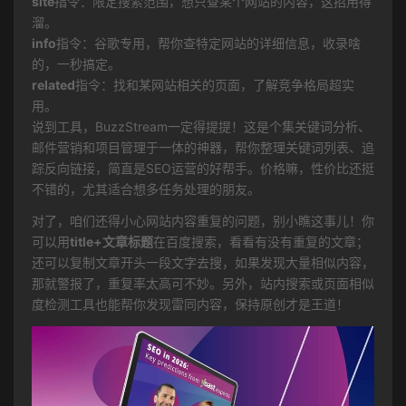
site
指令：限定搜索范围，想只查某个网站的内容，这招用得
溜。
info
指令：谷歌专用，帮你查特定网站的详细信息，收录啥
的，一秒搞定。
related
指令：找和某网站相关的页面，了解竞争格局超实
用。
说到工具，BuzzStream一定得提提！这是个集关键词分析、
邮件营销和项目管理于一体的神器，帮你整理关键词列表、追
踪反向链接，简直是SEO运营的好帮手。价格嘛，性价比还挺
不错的，尤其适合想多任务处理的朋友。
对了，咱们还得小心网站内容重复的问题，别小瞧这事儿！你
可以用
title+文章标题
在百度搜索，看看有没有重复的文章；
还可以复制文章开头一段文字去搜，如果发现大量相似内容，
那就警报了，重复率太高可不妙。另外，站内搜索或页面相似
度检测工具也能帮你发现雷同内容，保持原创才是王道！