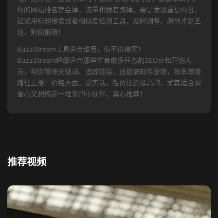
你的网站排名就会掉，流量也跟着跑掉。要是发现重复内容，
赶紧用标题搜索或者相似度检测工具，及时调整，原创才是王
道，别偷懒哦！
BuzzStream工具适合谁用，值不值得买?
BuzzStream超级适合那些忙着做多任务的SEOer和营销人
员，帮你管理关键词、追踪链接，还能搞邮件营销，效率蹭蹭
蹭往上涨！价格方面，说实话，性价比还挺高的，尤其适合想
省心又想搞定一堆事的小伙伴，真心推荐！
推荐视频