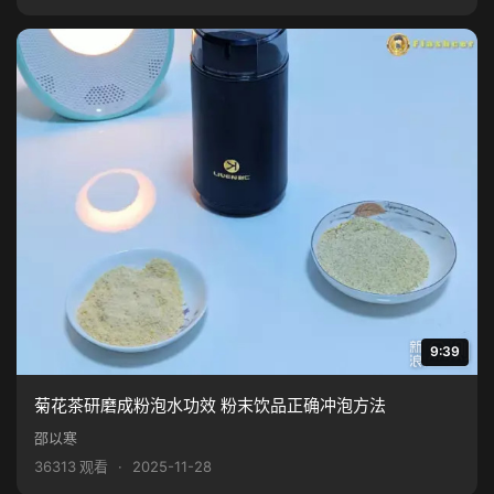
9:39
菊花茶研磨成粉泡水功效 粉末饮品正确冲泡方法
邵以寒
36313 观看
·
2025-11-28