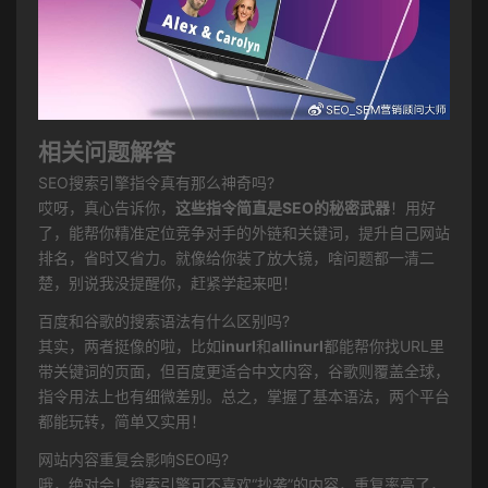
相关问题解答
SEO搜索引擎指令真有那么神奇吗?
哎呀，真心告诉你，
这些指令简直是SEO的秘密武器
！用好
了，能帮你精准定位竞争对手的外链和关键词，提升自己网站
排名，省时又省力。就像给你装了放大镜，啥问题都一清二
楚，别说我没提醒你，赶紧学起来吧！
百度和谷歌的搜索语法有什么区别吗?
其实，两者挺像的啦，比如
inurl
和
allinurl
都能帮你找URL里
带关键词的页面，但百度更适合中文内容，谷歌则覆盖全球，
指令用法上也有细微差别。总之，掌握了基本语法，两个平台
都能玩转，简单又实用！
网站内容重复会影响SEO吗?
哦，绝对会！搜索引擎可不喜欢“抄袭”的内容，重复率高了，