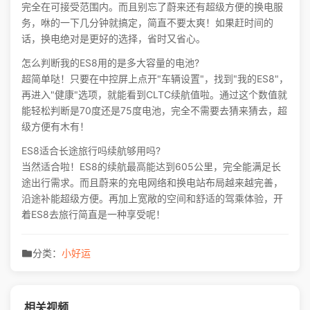
完全在可接受范围内。而且别忘了蔚来还有超级方便的换电服
务，咻的一下几分钟就搞定，简直不要太爽！如果赶时间的
话，换电绝对是更好的选择，省时又省心。
怎么判断我的ES8用的是多大容量的电池?
超简单哒！只要在中控屏上点开"车辆设置"，找到"我的ES8"，
再进入"健康"选项，就能看到CLTC续航值啦。通过这个数值就
能轻松判断是70度还是75度电池，完全不需要去猜来猜去，超
级方便有木有！
ES8适合长途旅行吗续航够用吗?
当然适合啦！ES8的续航最高能达到605公里，完全能满足长
途出行需求。而且蔚来的充电网络和换电站布局越来越完善，
沿途补能超级方便。再加上宽敞的空间和舒适的驾乘体验，开
着ES8去旅行简直是一种享受呢！
分类：
小好运
相关视频