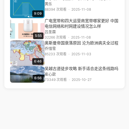
黄乐
88394 次观看
·
2025-11-08
9:09
广电宽带和四大运营商宽带哪家更好 中国
电信网络和村网建设情况怎么样
吕圣霖
5:55
32266 次观看
·
2025-11-08
奥斯曼帝国衰落原因 沦为欧洲病夫全过程
乔惜雪
85233 次观看
·
2025-11-03
6:46
吴越古道徒步攻略 新手适合走这条线路吗
崔心歆
6:56
73349 次观看
·
2025-10-27