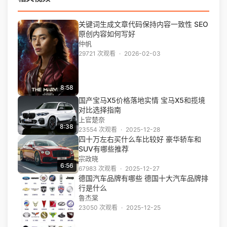
关键词生成文章代码保持内容一致性 SEO
原创内容如何写好
仲帆
29721 次观看
·
2026-02-03
8:58
国产宝马X5价格落地实情 宝马X5和揽境
对比选择指南
上官楚奈
8:38
23554 次观看
·
2025-12-28
四十万左右买什么车比较好 豪华轿车和
SUV有哪些推荐
宗政晓
6:56
67983 次观看
·
2025-12-27
德国汽车品牌有哪些 德国十大汽车品牌排
行是什么
鲁杰棠
23050 次观看
·
2025-12-25