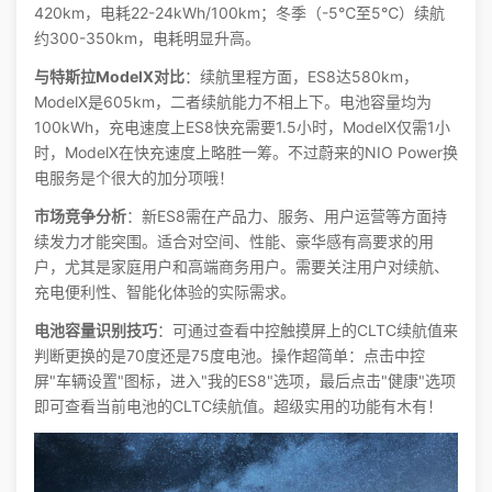
420km，电耗22-24kWh/100km；冬季（-5℃至5℃）续航
约300-350km，电耗明显升高。
与特斯拉ModelX对比
：续航里程方面，ES8达580km，
ModelX是605km，二者续航能力不相上下。电池容量均为
100kWh，充电速度上ES8快充需要1.5小时，ModelX仅需1小
时，ModelX在快充速度上略胜一筹。不过蔚来的NIO Power换
电服务是个很大的加分项哦！
市场竞争分析
：新ES8需在产品力、服务、用户运营等方面持
续发力才能突围。适合对空间、性能、豪华感有高要求的用
户，尤其是家庭用户和高端商务用户。需要关注用户对续航、
充电便利性、智能化体验的实际需求。
电池容量识别技巧
：可通过查看中控触摸屏上的CLTC续航值来
判断更换的是70度还是75度电池。操作超简单：点击中控
屏"车辆设置"图标，进入"我的ES8"选项，最后点击"健康"选项
即可查看当前电池的CLTC续航值。超级实用的功能有木有！