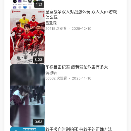
1:21
皇室战争双人对战怎么玩 双人大pk游戏
怎么玩
吕圣霖
20115 次观看
·
2025-12-10
3:03
车祸目击纪实 疲劳驾驶危害有多大
满初语
56562 次观看
·
2025-11-16
3:53
蚊子吸血时别拍死 拍蚊子的正确方法