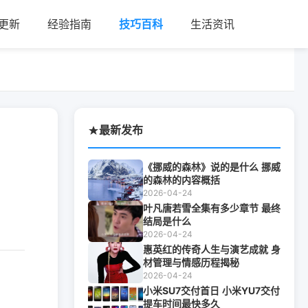
更新
经验指南
技巧百科
生活资讯
最新发布
《挪威的森林》说的是什么 挪威
的森林的内容概括
2026-04-24
叶凡唐若雪全集有多少章节 最终
结局是什么
2026-04-24
惠英红的传奇人生与演艺成就 身
材管理与情感历程揭秘
2026-04-24
小米SU7交付首日 小米YU7交付
提车时间最快多久