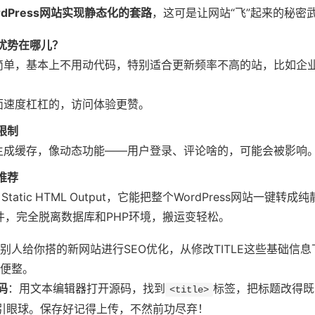
rdPress网站实现静态化的套路
，这可是让网站“飞”起来的秘密
优势在哪儿？
超简单，基本上不用动代码，特别适合更新频率不高的站，比如企
页面速度杠杠的，访问体验更赞。
限制
新生成缓存，像动态功能——用户登录、评论啥的，可能会被影响
推荐
 Static HTML Output，它能把整个WordPress网站一键转成
文件，完全脱离数据库和PHP环境，搬运变轻松。
别人给你搭的新网站进行SEO优化，从修改TITLE这些基础信息
便整。
码
：用文本编辑器打开源码，找到
标签，把标题改得既
<title>
y又吸引眼球。保存好记得上传，不然前功尽弃！