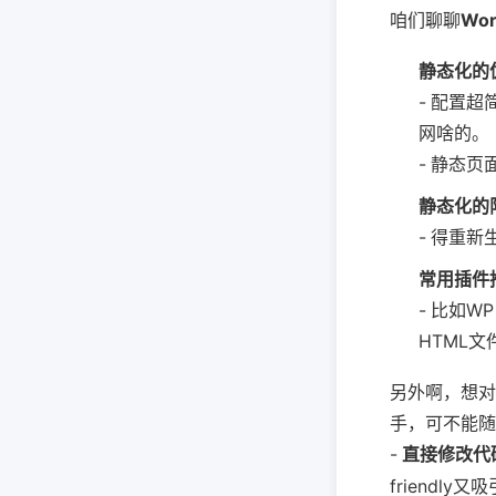
咱们聊聊
Wo
静态化的
- 配置
网啥的。
- 静态
静态化的
- 得重
常用插件
- 比如WP
HTML
另外啊，想对
手，可不能随
-
直接修改代
friendl