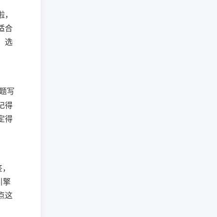
啦，
适合
，选
题写
记得
定得
签，
引擎
点这