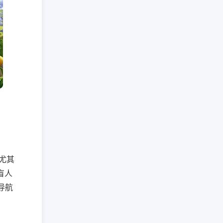
尤其
盲人
导航