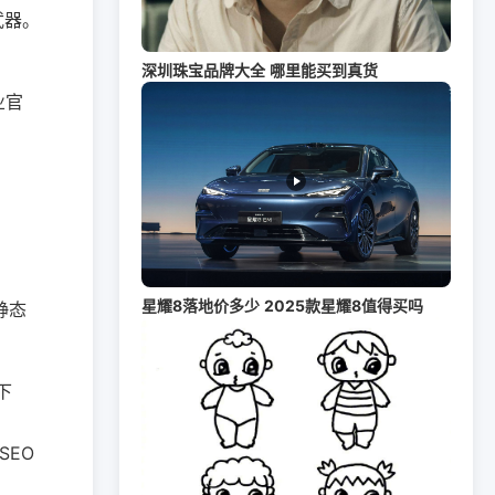
武器。
深圳珠宝品牌大全 哪里能买到真货
业官
。
星耀8落地价多少 2025款星耀8值得买吗
纯静态
下
SEO