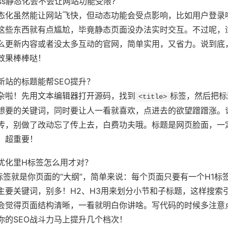
ress静态化会不会让网站功能受限?
态化虽然能让网站飞快，但动态功能会受点影响，比如用户登录
这些东西就有点尴尬，毕竟静态页面没办法实时交互。不过呢，
么更新内容或者没太多互动的官网，简单实用，又省力。说到底
效果棒棒哒！
新站的标题能帮SEO提升？
杂啦！先用文本编辑器打开源码，找到
标签，然后把标
<title>
想要的关键词，同时要让人一看就喜欢，点进去的欲望蹭蹭涨。
传，别做了改动忘了传上去，白费功夫哦。标题是网页脸面，一
，超重要！
优化里H标签怎么用才对？
标签就是你页面的“大纲”，简单来说：每个页面只要有一个H1标
主要关键词，别多！H2、H3用来划分小节和子标题，这样搜索
会觉得页面结构清晰，一看就明白你讲啥。写代码的时候多注意
你的SEO战斗力马上提升几个档次！