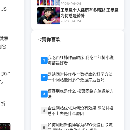
2026-04-24
JS
王曼昱个人经历有多精彩 王曼昱
为何总是替补
2026-04-24
做导
猜你喜欢
到谷
我吃西红柿作品顺序 我吃西红柿小说
1
哪部最好看
，这样
网站同时操作多个数据库的科学方法
2
一个网站能用多个数据库后台吗
心
博客到底是什么 松萧网络充值退款方
3
法
打折
企业网站优化为何没有效果 网站排名
4
总不上去是什么原因
如何利用新浪博客为SEO快速获取流
5