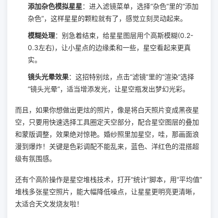
添加杂色模拟星星
：进入滤镜菜单，选择“杂色”里的“添加
杂色”，这样星星的颗粒就有了，感觉立刻灵动起来。
模糊处理
：别急着结束，给星星图层用个高斯模糊(0.2-
0.3左右)，让小星点的边缘柔和一些，星空看起来更真
实。
镜头光晕效果
：这招特别炫，点击“滤镜”里的“渲染”选择
“镜头光晕”，适当增添发光，让星空瓶发出梦幻光彩。
而且，如果你想做出更炫的照片，像是将白天照片变成黑夜星
空，只要用快速选择工具圈定天空部分，配合星空图层的叠加
和蒙版调整，效果绝对惊艳。婚纱照里加星空，哇，那画面浪
漫到爆炸！关键是色彩调配不能乱来，蓝色、洋红色的混搭超
级有氛围感。
还有个高阶操作是星空堆栈技术，打开“统计”脚本，用“平均值”
堆栈多张星空照片，能大幅降低噪点，让星星更明亮更清晰，
太适合天文发烧友啦！