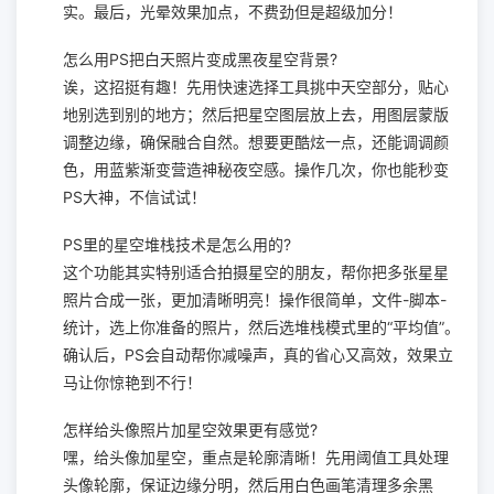
实。最后，光晕效果加点，不费劲但是超级加分！
怎么用PS把白天照片变成黑夜星空背景?
诶，这招挺有趣！先用快速选择工具挑中天空部分，贴心
地别选到别的地方；然后把星空图层放上去，用图层蒙版
调整边缘，确保融合自然。想要更酷炫一点，还能调调颜
色，用蓝紫渐变营造神秘夜空感。操作几次，你也能秒变
PS大神，不信试试！
PS里的星空堆栈技术是怎么用的?
这个功能其实特别适合拍摄星空的朋友，帮你把多张星星
照片合成一张，更加清晰明亮！操作很简单，文件-脚本-
统计，选上你准备的照片，然后选堆栈模式里的“平均值”。
确认后，PS会自动帮你减噪声，真的省心又高效，效果立
马让你惊艳到不行！
怎样给头像照片加星空效果更有感觉?
嘿，给头像加星空，重点是轮廓清晰！先用阈值工具处理
头像轮廓，保证边缘分明，然后用白色画笔清理多余黑