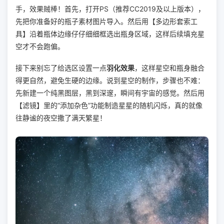
手，效果贼棒！首先，打开PS（推荐CC2019及以上版本），
先把你准备好的瓶子素材图片导入。然后用【多边形套索工
具】沿着瓶体边缘仔仔细细框选出瓶身区域，这样后续填充星
空才不会跑偏。
接下来别忘了给选区设置一点
羽化效果
，这样星空和瓶身融合
得更自然，避免生硬的边缘。说到星空的制作，步骤也不难：
先新建一个纯黑图层，黑到深邃，瞬间有宇宙的感觉。然后用
【滤镜】里的“添加杂色”功能制造星星的随机闪烁，真的就像
往静谧的夜空撒了满天繁星！