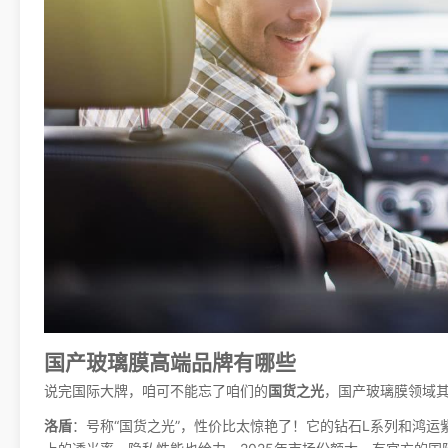
国产玻璃膜高端品牌有哪些
说完国际大牌，咱可不能忘了咱们的
国货之光
，国产玻璃膜领域
洛盾
：号称“国货之光”，性价比太惊艳了！它的钻石L系列和鸿运