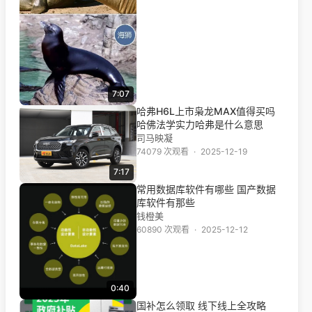
7:07
哈弗H6L上市枭龙MAX值得买吗
哈佛法学实力哈弗是什么意思
司马映凝
74079 次观看
·
2025-12-19
7:17
常用数据库软件有哪些 国产数据
库软件有那些
钱橙美
60890 次观看
·
2025-12-12
0:40
国补怎么领取 线下线上全攻略