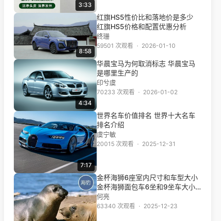
3:33
红旗HS5性价比和落地价是多少
红旗HS5价格和配置优惠分析
终珊
59501 次观看
·
2026-01-10
8:58
华晨宝马为何取消标志 华晨宝马
是哪里生产的
印兮虞
70233 次观看
·
2026-01-02
4:34
世界名车价值排名 世界十大名车
排名介绍
虞宁敏
20015 次观看
·
2025-12-31
7:17
金杯海狮6座室内尺寸和车型大小
金杯海狮面包车6坐和9坐车大小
有什么区别
何亮
63340 次观看
·
2025-12-23