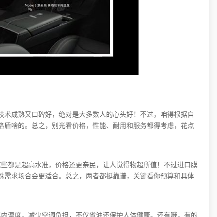
技术成熟又口碑好，绝对是大多数人的心头好！不过，咱得根据自
洛盾啥的。总之，别光看价格，性能、耐用和服务都得考虑，花点
这些都是超高水准，价格还更亲民，让人觉得物超所值！不过进口膜
殊需求场合会更适合。总之，两者都挺靠谱，关键看你预算和具体
车内温度，减少空调负担，不仅省油还保护人体健康。还有哦，有的