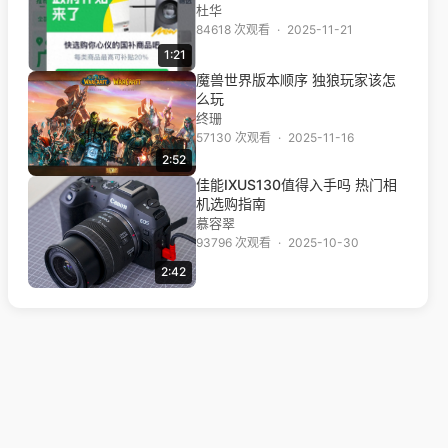
杜华
84618 次观看
·
2025-11-21
1:21
魔兽世界版本顺序 独狼玩家该怎
么玩
终珊
57130 次观看
·
2025-11-16
2:52
佳能IXUS130值得入手吗 热门相
机选购指南
慕容翠
93796 次观看
·
2025-10-30
2:42