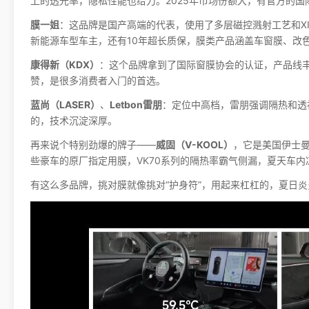
上的透光率，隐私性能也给力。2025年市场份额大，有官方的国际
膜一姐
：这品牌是国产高端的代表，使用了多层磁控溅射工艺和XI
新能源车型车主，还有10年超长质保，膜类产品涵盖车窗膜、改
康得新（KDX）
：这个品牌拿到了国际窗膜协会的认证，产品线
赞，是很多消费者入门的首选。
蓝尚（LASER）
、
Letbon雷朋
：定位中高档，雷朋强调隔热和透视
的，技术沉淀深厚。
再来说个特别劲爆的牌子——
威固（V-KOOL）
，它是美国伊士
些豪车的原厂指定用膜，VK70系列的隔热率霸气侧漏，夏天车内
有这么多品牌，挑对膜就像挑对“护身符”，用起来杠杠的，夏日炎