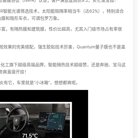
窗膜协会（IWFA）认证，客户满意度高达9.2，买它准没错！
R智能光谱筛选技术，太阳能阻隔率相当牛（达62%），特别适合
色膜和隐形车衣，可谓包罗万象。
丰富，有隔热膜和建筑膜，性价比超高，尤其入门级市场占有率很
效果的完美搭配，强生胶贴技术厉害，Quantum量子膜也不是盖
曼化工旗下超级高端品牌，智能隔热技术超级赞，还是奔驰、宝马这
凉爽直接开挂！
炎有它，车里就是“小冰箱”，想想都爽呢。