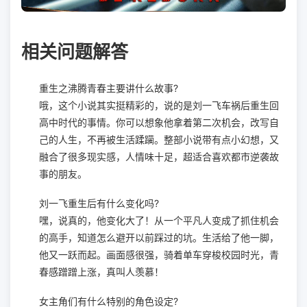
相关问题解答
重生之沸腾青春主要讲什么故事?
哦，这个小说其实挺精彩的，说的是刘一飞车祸后重生回
高中时代的事情。你可以想象他拿着第二次机会，改写自
己的人生，不再被生活蹂躏。整部小说带有点小幻想，又
融合了很多现实感，人情味十足，超适合喜欢都市逆袭故
事的朋友。
刘一飞重生后有什么变化吗?
嘿，说真的，他变化大了！从一个平凡人变成了抓住机会
的高手，知道怎么避开以前踩过的坑。生活给了他一脚，
他又一跃而起。画面感很强，骑着单车穿梭校园时光，青
春感蹭蹭上涨，真叫人羡慕！
女主角们有什么特别的角色设定?